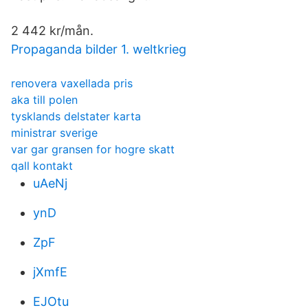
2 442 kr/mån.
Propaganda bilder 1. weltkrieg
renovera vaxellada pris
aka till polen
tysklands delstater karta
ministrar sverige
var gar gransen for hogre skatt
qall kontakt
uAeNj
ynD
ZpF
jXmfE
EJOtu