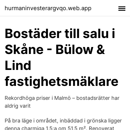
hurmaninvesterargvqo.web.app
Bostäder till salu i
Skåne - Bülow &
Lind
fastighetsmäklare
Rekordhöga priser i Malmö – bostadsrätter har
aldrig varit
På bra läge i området, inbäddad i grönska ligger
denna charmiga 1,5:a om 51,5 m². Renoverat