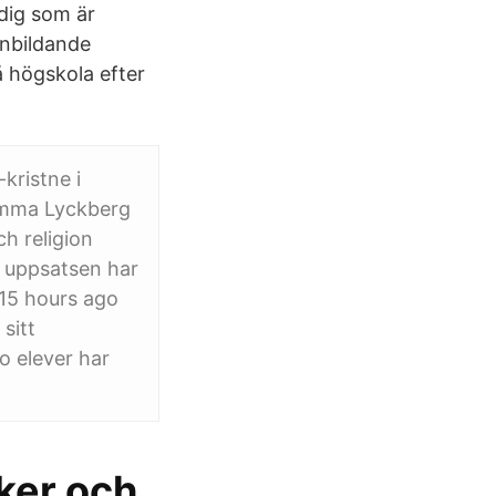
 dig som är
änbildande
å högskola efter
kristne i
: Emma Lyckberg
ch religion
 uppsatsen har
e 15 hours ago
sitt
o elever har
rker och