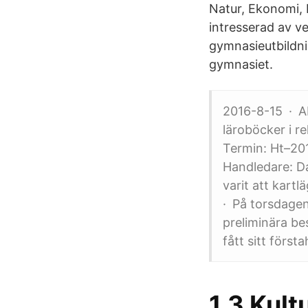
Natur, Ekonomi, 
intresserad av v
gymnasieutbildni
gymnasiet.
2016-8-15 · AB
läroböcker i r
Termin: Ht–2013
Handledare: D
varit att kart
· På torsdagen
preliminära be
fått sitt först
1.3 Kult