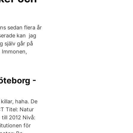
s sedan flera år
serade kan jag
g själv går på
n. Immonen,
öteborg -
 killar, haha. De
T Titel: Natur
 till 2012 Nivå:
itutionen för