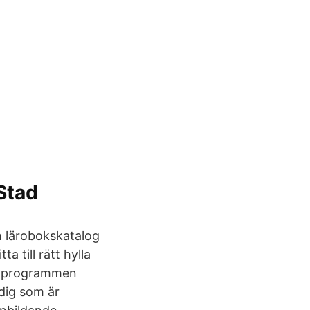
Stad
h lärobokskatalog
a till rätt hylla
ör programmen
 dig som är