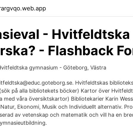
rargvqo.web.app
ieval - Hvitfeldtska 
erska? - Flashback F
- Hvitfeldtska gymnasium - Göteborg, Västra
vitfeldtska@educ.goteborg.se. Hvitfeldtskas bibliotek
sök på alla bibliotekets böcker) Kartor över Hvitfeldt
hylla med våra översiktskartor) Bibliotekarier Karin We
atur, Ekonomi, Musik och Individuellt alternativ. P
sserad av vetenskap och matematik och vill ha en br
ymnasieutbildning.