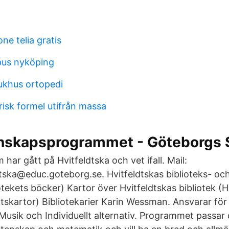
ne telia gratis
us nyköping
jukhus ortopedi
isk formel utifrån massa
nskapsprogrammet - Göteborgs 
har gått på Hvitfeldtska och vet ifall. Mail:
ldtska@educ.goteborg.se. Hvitfeldtskas biblioteks- oc
otekets böcker) Kartor över Hvitfeldtskas bibliotek (Hitt
tskartor) Bibliotekarier Karin Wessman. Ansvarar f
Musik och Individuellt alternativ. Programmet passar