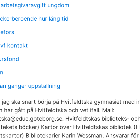
 arbetsgivaravgift ungdom
ockerberoende hur lång tid
efors
ivf kontakt
ursfond
on
an ganger uppstallning
 jag ska snart börja på Hvitfeldtska gymnasiet med in
har gått på Hvitfeldtska och vet ifall. Mail:
ldtska@educ.goteborg.se. Hvitfeldtskas biblioteks- oc
otekets böcker) Kartor över Hvitfeldtskas bibliotek (Hitt
tskartor) Bibliotekarier Karin Wessman. Ansvarar f