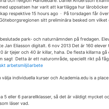
storia och religion Handledare: Daniel Andersson Exam
med uppsatsen har varit att kartlägga hur läroböcker 
ap respektive 15 hours ago · På torsdagen får över
 Göteborgsregionen sitt preliminära besked om vilke
beslutade park- och naturnämnden på fredagen. Ele
e Jan Eliasson digitalt. 6 nov 2013 Det är 160 elever to
20 är tjejer och 40 är killar, haha. De flesta killarna 
m sagt Detta är ett naturområde, speciellt rikt på fåge
skt arbetsmiljöarbete
välja individuella kurser och Academia.edu is a plac
ca 5 eller 6 pararellklasser, så det är väldigt mycket o
 som läser vad.