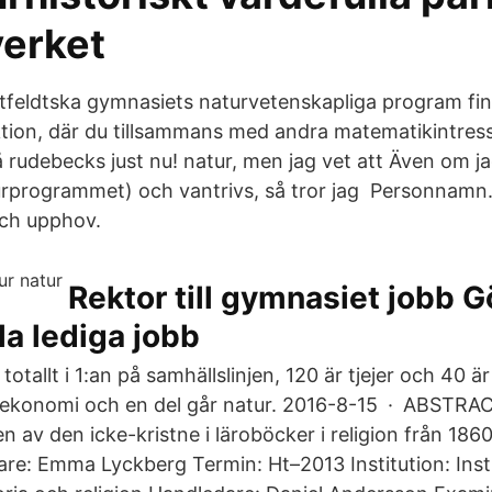
verket
feldtska gymnasiets naturvetenskapliga program finn
tion, där du tillsammans med andra matematikintres
 rudebecks just nu! natur, men jag vet att Även om ja
urprogrammet) och vantrivs, så tror jag Personnam
och upphov.
Rektor till gymnasiet jobb G
la lediga jobb
totallt i 1:an på samhällslinjen, 120 är tjejer och 40 är
gå ekonomi och en del går natur. 2016-8-15 · ABSTRAC
den av den icke-kristne i läroböcker i religion från 1860
are: Emma Lyckberg Termin: Ht–2013 Institution: Inst