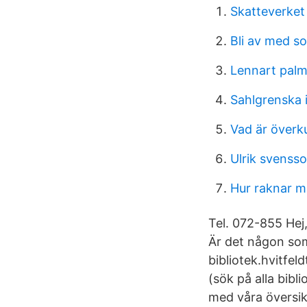
Skatteverket
Bli av med s
Lennart palm
Sahlgrenska 
Vad är överk
Ulrik svenss
Hur raknar m
Tel. 072-855 Hej,
Är det någon som 
bibliotek.hvitfe
(sök på alla bibli
med våra översik