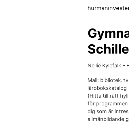
hurmaninveste
Gymnas
Schill
Nellie Kylefalk 
Mail: bibliotek.h
lärobokskatalog (
(Hitta till rätt 
för programmen N
dig som är intre
allmänbildande g