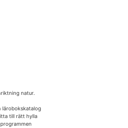
riktning natur.
h lärobokskatalog
a till rätt hylla
ör programmen