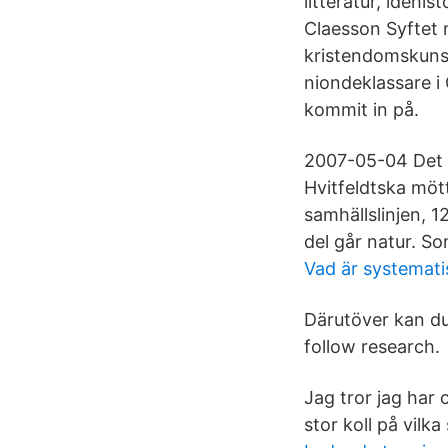
litteratur, idéhi
Claesson Syftet 
kristendomskunsk
niondeklassare i
kommit in på.
2007-05-04 Det 
Hvitfeldtska mött
samhällslinjen, 1
del går natur. So
Vad är systemati
Därutöver kan du 
follow research.
Jag tror jag har 
stor koll på vilka