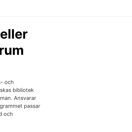
eller
orum
s- och
skas bibliotek
ssman. Ansvarar
rogrammet passar
ed och