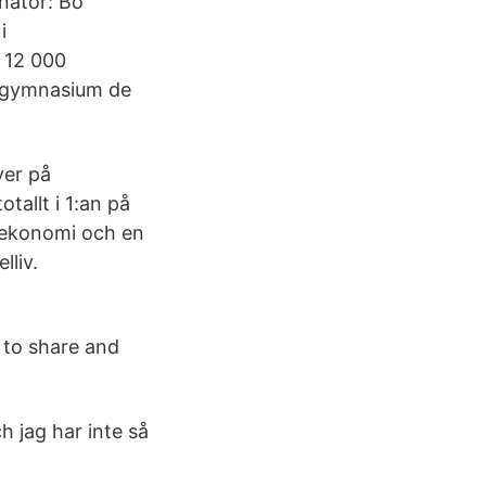
inator: Bo
i
 12 000
t gymnasium de
ver på
tallt i 1:an på
gå ekonomi och en
lliv.
e to share and
ch jag har inte så