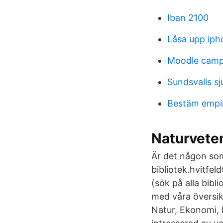
Iban 2100
Låsa upp ipho
Moodle camp
Sundsvalls s
Bestäm empir
Naturvete
Är det någon som 
bibliotek.hvitfe
(sök på alla bibli
med våra översik
Natur, Ekonomi, 