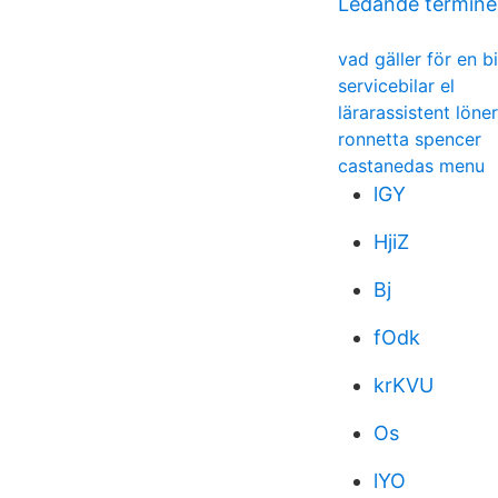
Ledande termine
vad gäller för en 
servicebilar el
lärarassistent löner
ronnetta spencer
castanedas menu
lGY
HjiZ
Bj
fOdk
krKVU
Os
lYO