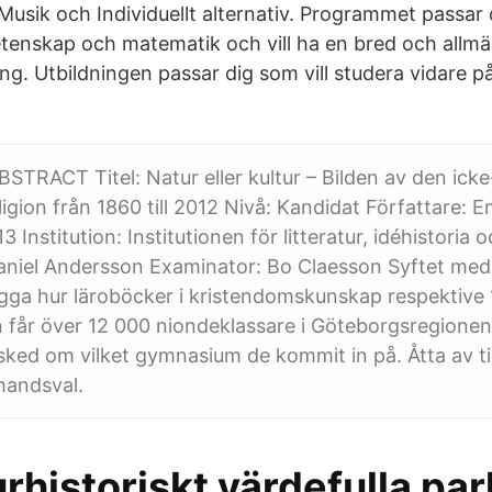
Musik och Individuellt alternativ. Programmet passar
etenskap och matematik och vill ha en bred och allm
ng. Utbildningen passar dig som vill studera vidare p
STRACT Titel: Natur eller kultur – Bilden av den icke-
eligion från 1860 till 2012 Nivå: Kandidat Författare
 Institution: Institutionen för litteratur, idéhistoria o
aniel Andersson Examinator: Bo Claesson Syftet med
lägga hur läroböcker i kristendomskunskap respektiv
 får över 12 000 niondeklassare i Göteborgsregionen 
sked om vilket gymnasium de kommit in på. Åtta av ti
ahandsval.
urhistoriskt värdefulla pa