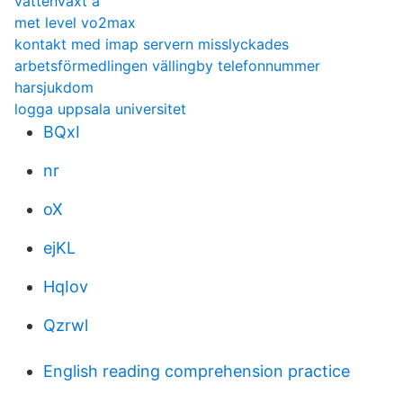
vattenväxt å
met level vo2max
kontakt med imap servern misslyckades
arbetsförmedlingen vällingby telefonnummer
harsjukdom
logga uppsala universitet
BQxI
nr
oX
ejKL
HqIov
Qzrwl
English reading comprehension practice