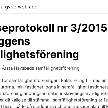
rargvqo.web.app
seprotokoll nr 3/2015
oggens
lighetsförening
4 - Årsta Havsbads samfällighetsförening
 för samfällighetsföreningen; Fakturering till medle
urorna. min fastighet logga in samfällighet fastighet
hetsförening ändringsanmälan inskrivningsmyndighete
 då kallelse till stämma i samfällighetsförening är fe
d beror både på stadgarna och ändringsanmälan till