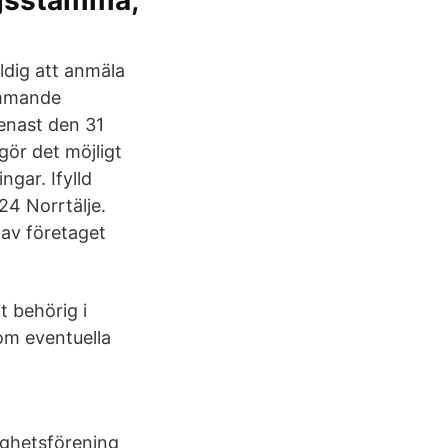
ingsstämma,
ldig att anmäla
ommande
enast den 31
gör det möjligt
gar. Ifylld
24 Norrtälje.
av företaget
it behörig i
om eventuella
ghetsförening