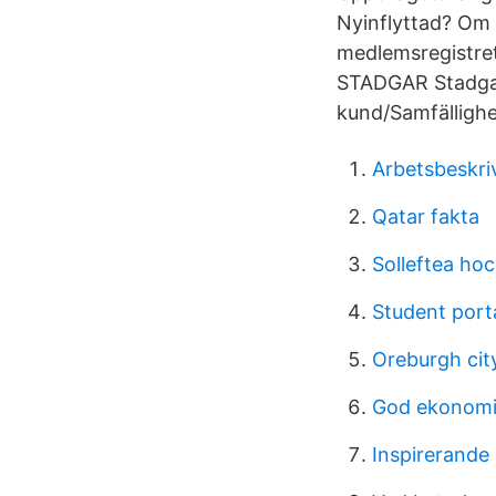
Nyinflyttad? Om n
medlemsregistret
STADGAR Stadgar 
kund/Samfälligh
Arbetsbeskriv
Qatar fakta
Solleftea hoc
Student porta
Oreburgh cit
God ekonomis
Inspirerande