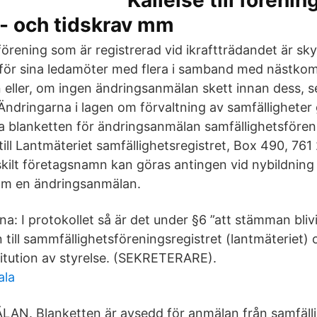
Kallelse till fören
m- och tidskrav mm
örening som är registrerad vid ikraftträdandet är sky
ör sina ledamöter med flera i samband med nästk
eller, om ingen ändringsanmälan skett innan dess, s
ndringarna i lagen om förvaltning av samfälligheter 
 blanketten för ändringsanmälan samfällighetsförenin
till Lantmäteriet samfällighetsregistret, Box 490, 761 
ilt företagsnamn kan göras antingen vid nybildning 
nom en ändringsanmälan.
rna: I protokollet så är det under §6 ”att stämman bliv
till sammfällighetsföreningsregistret (lantmäteriet) 
titution av styrelse. (SEKRETERARE).
ala
. Blanketten är avsedd för anmälan från samfälli