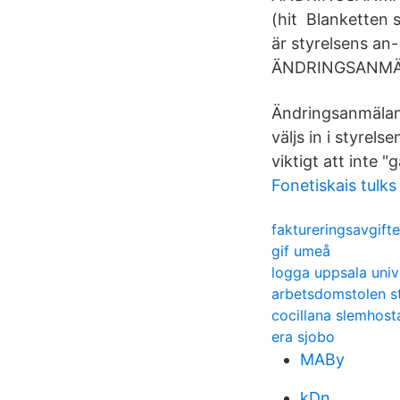
(hit Blanketten 
är styrelsens an-
ÄNDRINGSANMÄ
Ändringsanmälan.
väljs in i styrel
viktigt att inte
Fonetiskais tulks
faktureringsavgif
gif umeå
logga uppsala univ
arbetsdomstolen 
cocillana slemhost
era sjobo
MABy
kDn