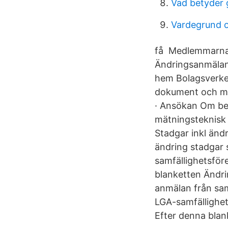
Vad betyder 
Vardegrund 
få Medlemmarnas 
Ändringsanmälan 
hem Bolagsverket
dokument och mall
· Ansökan Om be
mätningsteknisk 
Stadgar inkl änd
ändring stadgar 
samfällighetsföre
blanketten Ändr
anmälan från sam
LGA-samfällighet
Efter denna blank