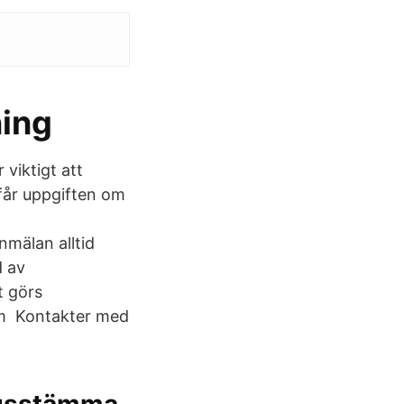
ning
viktigt att
 får uppgiften om
nmälan alltid
d av
t görs
om Kontakter med