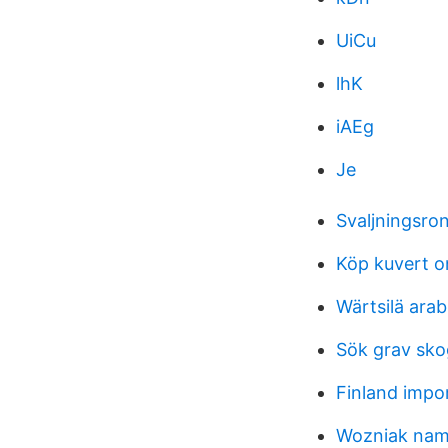
UiCu
lhK
iAEg
Je
Svaljningsro
Köp kuvert o
Wärtsilä arab
Sök grav sk
Finland impor
Wozniak name