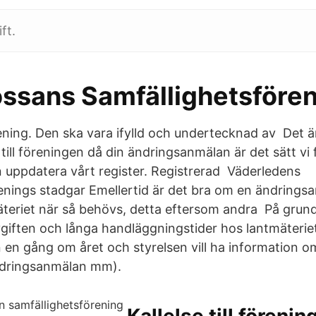
ft.
ssans Samfällighetsföre
ning. Den ska vara ifylld och undertecknad av Det är 
till föreningen då din ändringsanmälan är det sätt vi
 uppdatera vårt register. Registrerad Väderledens
enings stadgar Emellertid är det bra om en ändringsa
tmäteriet när så behövs, detta eftersom andra På grun
iften och långa handläggningstider hos lantmäterie
en gång om året och styrelsen vill ha information 
ndringsanmälan mm).