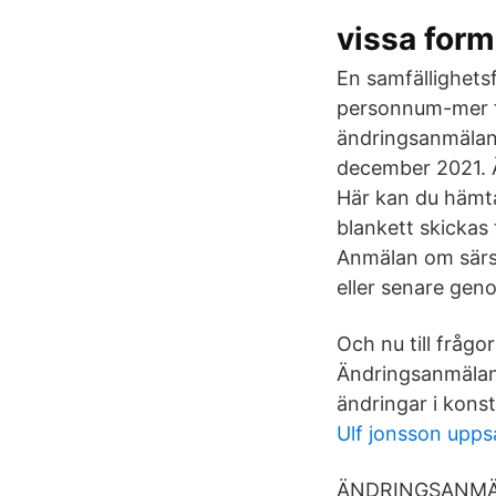
vissa for
En samfällighetsf
personnum-mer f
ändringsanmälan 
december 2021. Ä
Här kan du hämta
blankett skickas 
Anmälan om särsk
eller senare ge
Och nu till frågo
Ändringsanmälan 
ändringar i kons
Ulf jonsson upps
ÄNDRINGSANMÄLAN