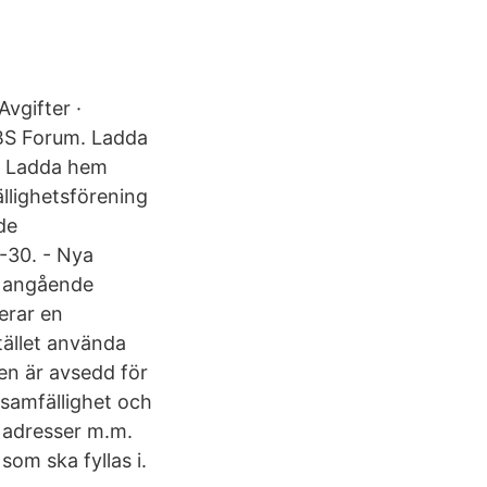
vgifter ·
EBS Forum. Ladda
in Ladda hem
ällighetsförening
de
-30. - Nya
a angående
erar en
tället använda
n är avsedd för
gsamfällighet och
 adresser m.m.
som ska fyllas i.