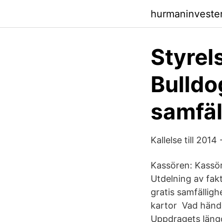
hurmaninveste
Styrel
Bulld
samfäl
Kallelse till 201
Kassören: Kassör
Utdelning av fakt
gratis samfällig
kartor Vad händer
Uppdragets läng