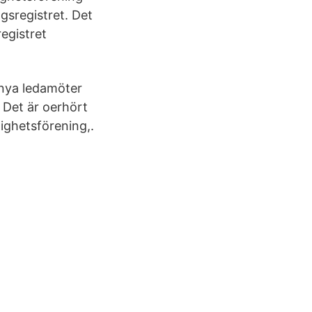
gsregistret. Det
registret
 nya ledamöter
. Det är oerhört
ighetsförening,.