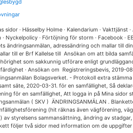
glesbygd
ovningar
sidor · Hässelby Holme · Kalendarium · Vakttjänst · A
· Nyckelpolicy · Förtöjning för storm · Facebook · 
s ändringsanmälan, adressändring och mallar till d
ar till er Brf Kallelse till Ansökan om att bilda samf
hörighet som sakkunnig utförare enligt grundläggan
färdighet · Ansökan om Registreringsbevis, 2019-08
ringsanmälan Bolagsverket. - Protokoll extra stämm
samt säte, 2020-03-31. för en samfällighet, Så deklar
ning för en samfällighet, Att logga in på Mina sidor s
ingsanmälan ( SKV ) ÄNDRINGSANMÄLAN . Blankette
fällighetsförening (hit räknas även vägförening, vä
) av styrelsens sammansättning, ändring av stadgar,
ett följer två sidor med information om de uppgifter 