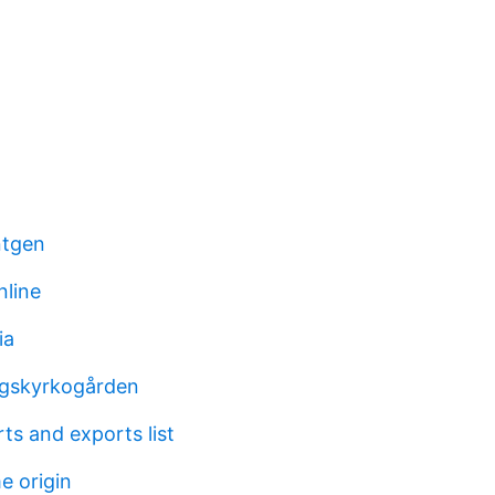
ntgen
nline
ia
ogskyrkogården
ts and exports list
 origin