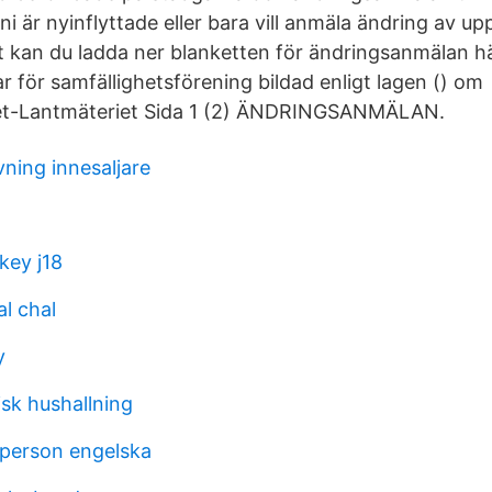
i är nyinflyttade eller bara vill anmäla ändring av upp
 kan du ladda ner blanketten för ändringsanmälan hä
för samfällighetsförening bildad enligt lagen () om
et-Lantmäteriet Sida 1 (2) ÄNDRINGSANMÄLAN.
ning innesaljare
key j18
l chal
y
k hushallning
 person engelska