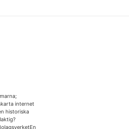
mmarna;
skarta internet
n historiska
laktig?
 BolagsverketEn