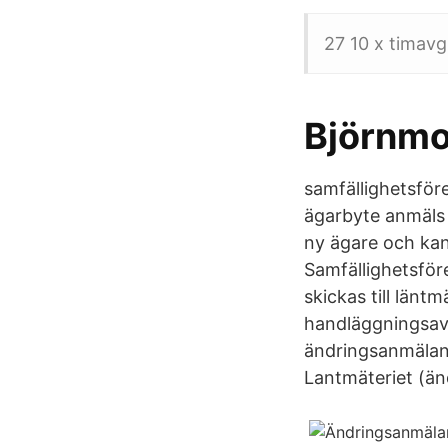
27 10 x timavgi
Björnmo
samfällighetsföre
ägarbyte anmäls 
ny ägare och kan
Samfällighetsför
skickas till län
handläggningsavg
ändringsanmälan 
Lantmäteriet (ä