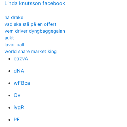
Linda knutsson facebook
ha drake
vad ska stå på en offert
vem driver dyngbaggegalan
aukt
lavar ball
world share market king
eazvA
dNA
wFBca
Ov
iygR
PF